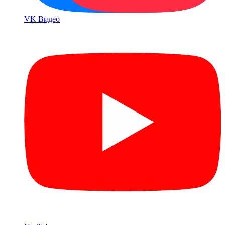
VK Bидео