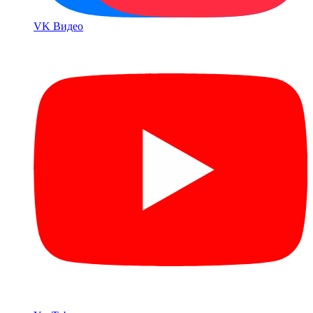
VK Bидео