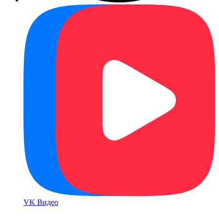
VK Bидео