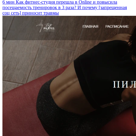
6 мин
Как фитнес-студия перешла в Online и повысила
посещаемость тренировок в 3 раза? И почему [запрещенная
соц сеть] приносит травмы