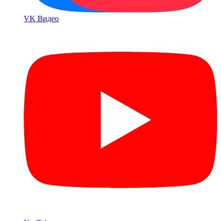
VK Bидео