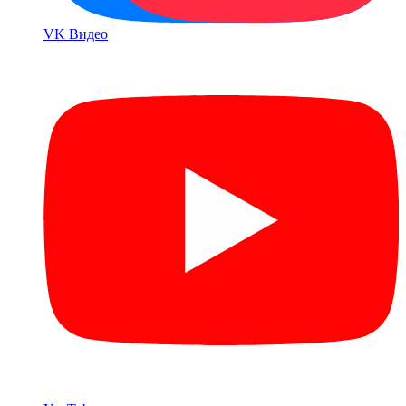
VK Bидео