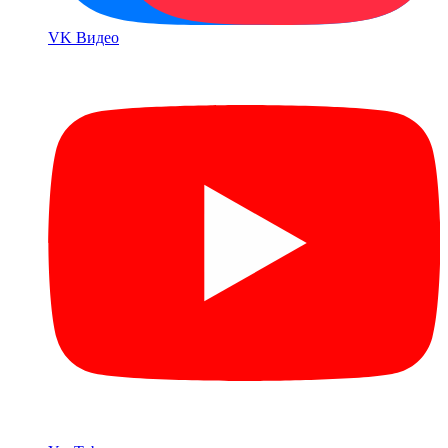
VK Bидео