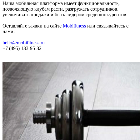
Наша мобильная платформа имеет функциональность,
позволяющую клубам расти, разгружать сотрудников,
увеличивать продажи и быть лидером среди конкурентов.
Оставляйте заявки на сайте
Mobifitness
или связывайтесь с
нами:
hello@mobifitness.ru
+7 (495) 133-95-32