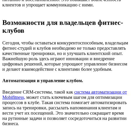
клиентов и упрощает коммуникацию с ними.
Возможности для владельцев фитнес-
клубов
Сегодня, чтобы оставаться конкурентоспособным, владельцам
фитнес-студий и клубов необходимо не только предоставлять
качественные тренировки, но и улучшать клиентский опыт.
Важнейшую роль здесь играют инновации и внедрение
цифровых решений, которые упрощают управление бизнесом
и делают взаимодействие с клиентами более удобным.
Автоматизация и управление клубом
.
Введение CRM-системы, такой как
система автоматизации от
Mobifitness,
может стать ключевым шагом для оптимизации
процессов в клубе. Такая система помогает автоматизировать
запись на тренировки, рассылать напоминания клиентам и
вести учет их посещений. Это значительно сокращает время
на рутинные задачи и позволяет сосредоточиться на развитии
бизнеса.