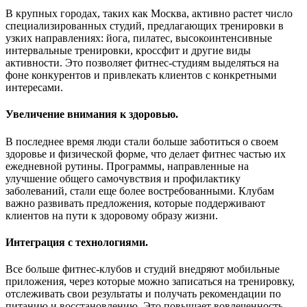
В крупных городах, таких как Москва, активно растет число
специализированных студий, предлагающих тренировки в
узких направлениях: йога, пилатес, высокоинтенсивные
интервальные тренировки, кроссфит и другие виды
активности. Это позволяет фитнес-студиям выделяться на
фоне конкурентов и привлекать клиентов с конкретными
интересами.
Увеличение внимания к здоровью
.
В последнее время люди стали больше заботиться о своем
здоровье и физической форме, что делает фитнес частью их
ежедневной рутины. Программы, направленные на
улучшение общего самочувствия и профилактику
заболеваний, стали еще более востребованными. Клубам
важно развивать предложения, которые поддерживают
клиентов на пути к здоровому образу жизни.
Интеграция с технологиями
.
Все больше фитнес-клубов и студий внедряют мобильные
приложения, через которые можно записаться на тренировку,
отслеживать свои результаты и получать рекомендации по
питанию и восстановлению. Это повышает вовлеченность