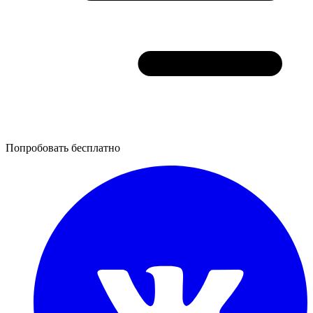
Попробовать бесплатно