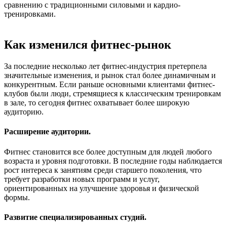
сравнению с традиционными силовыми и кардио-
тренировками.
Как изменился фитнес-рынок
За последние несколько лет фитнес-индустрия претерпела
значительные изменения, и рынок стал более динамичным и
конкурентным. Если раньше основными клиентами фитнес-
клубов были люди, стремящиеся к классическим тренировкам
в зале, то сегодня фитнес охватывает более широкую
аудиторию.
Расширение аудитории
.
Фитнес становится все более доступным для людей любого
возраста и уровня подготовки. В последние годы наблюдается
рост интереса к занятиям среди старшего поколения, что
требует разработки новых программ и услуг,
ориентированных на улучшение здоровья и физической
формы.
Развитие специализированных студий
.