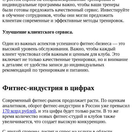
индивидуальные программы важно, чтобы ваши тренеры
были готовы предложить качественный сервис. Инвестируйте
в обучение сотрудников, чтобы они могли предложить
клиентам современные и эффективные методы тренировок.
Улучшение клиентского сервиса
.
Один из важных аспектов успешного фитнес-бизнеса — это
высокий уровень обслуживания. Важно, чтобы каждый
клиент чувствовал себя важным и ценным для клуба. Это
включает не только качественные тренировки, но и внимание
к деталям: от удобства записи до индивидуальных
рекомендаций по тренировкам и питанию.
Фитнес-индустрия в цифрах
Современный фитнес-рынок продолжает расти. По оценкам
аналитиков, оборот фитнес-индустрии в России уже превысил
170 млрд рублей
, и эта цифра будет только расти. В то же
время количество новых фитнес-студий и клубов также
увеличивается, что создает высокую конкуренцию.
С другой стороны, растет и спрос на услуги в области