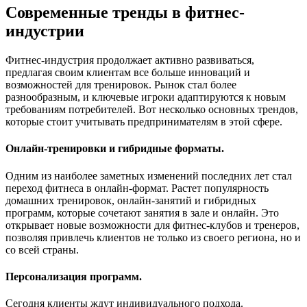
Современные тренды в фитнес-
индустрии
Фитнес-индустрия продолжает активно развиваться,
предлагая своим клиентам все больше инноваций и
возможностей для тренировок. Рынок стал более
разнообразным, и ключевые игроки адаптируются к новым
требованиям потребителей. Вот несколько основных трендов,
которые стоит учитывать предпринимателям в этой сфере.
Онлайн-тренировки и гибридные форматы
.
Одним из наиболее заметных изменений последних лет стал
переход фитнеса в онлайн-формат. Растет популярность
домашних тренировок, онлайн-занятий и гибридных
программ, которые сочетают занятия в зале и онлайн. Это
открывает новые возможности для фитнес-клубов и тренеров,
позволяя привлечь клиентов не только из своего региона, но и
со всей страны.
Персонализация программ
.
Сегодня клиенты ждут индивидуального подхода.