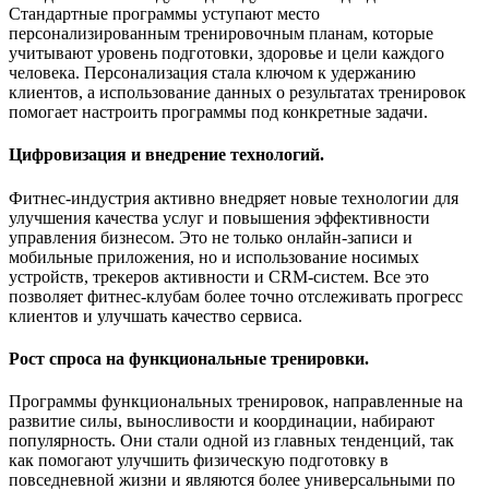
Стандартные программы уступают место
персонализированным тренировочным планам, которые
учитывают уровень подготовки, здоровье и цели каждого
человека. Персонализация стала ключом к удержанию
клиентов, а использование данных о результатах тренировок
помогает настроить программы под конкретные задачи.
Цифровизация и внедрение технологий
.
Фитнес-индустрия активно внедряет новые технологии для
улучшения качества услуг и повышения эффективности
управления бизнесом. Это не только онлайн-записи и
мобильные приложения, но и использование носимых
устройств, трекеров активности и CRM-систем. Все это
позволяет фитнес-клубам более точно отслеживать прогресс
клиентов и улучшать качество сервиса.
Рост спроса на функциональные тренировки
.
Программы функциональных тренировок, направленные на
развитие силы, выносливости и координации, набирают
популярность. Они стали одной из главных тенденций, так
как помогают улучшить физическую подготовку в
повседневной жизни и являются более универсальными по