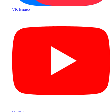
VK Bидео