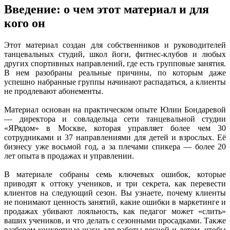
Введение: о чем этот материал и для
кого он
Этот материал создан для собственников и руководителей
танцевальных студий, школ йоги, фитнес-клубов и любых
других спортивных направлений, где есть групповые занятия.
В нем разобраны реальные причины, по которым даже
успешно набранные группы начинают распадаться, а клиенты
не продлевают абонементы.
Материал основан на практическом опыте Юлии Бондаревой
— директора и совладельца сети танцевальной студии
«ЯРядом» в Москве, которая управляет более чем 30
сотрудниками и 37 направлениями для детей и взрослых. Её
бизнесу уже восьмой год, а за плечами спикера — более 20
лет опыта в продажах и управлении.
В материале собраны семь ключевых ошибок, которые
приводят к оттоку учеников, и три секрета, как перевести
клиентов на следующий сезон. Вы узнаете, почему клиенты
не понимают ценность занятий, какие ошибки в маркетинге и
продажах убивают лояльность, как педагог может «слить»
ваших учеников, и что делать с сезонными просадками. Также
разберем конкретные шаги для работы весной и летом, чтобы