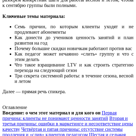
к сентябрю группы были полными.
Ключевые темы материала:
Семь причин, по которым клиенты уходят и не
продлевают абонементы
Как донести до учеников ценность занятий и план
развития на год
Почему большие скидки новичкам работают против вас
Как педагог может нечаянно «слить» группу и что с
этим делать
Что такое взращивание LTV и как строить стратегию
перехода на следующий сезон
Три секрета системной работы: в течение сезона, весной
и летом
Далее — прямая речь спикера.
Оглавление
Введение: о чем этот материал и для кого он
Первая
причина: клиенты не понимают ценности занятий
Вторая и
третья причины: ошибки в маркетинге и несоответствие цены
качеству
Четвёртая и пятая причины: отсутствие системы
продления и «слив» клиентов педагогом
Шестая и седьмая